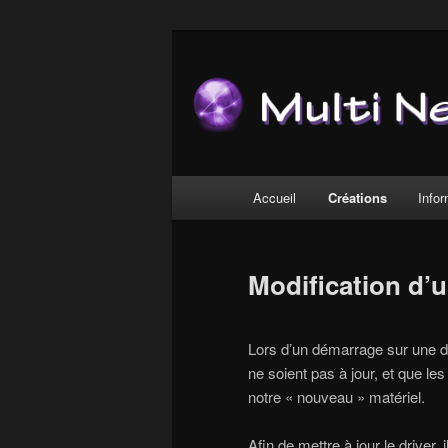
Aller
au
contenu
Multi-Net
principal
Menu
Accueil
Créations
Info
principal
Modification d’u
Lors d’un démarrage sur une di
ne soient pas à jour, et que le
notre « nouveau » matériel.
Afin de mettre à jour le driver, 