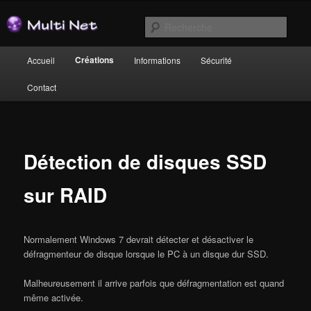
Aller
au
Rech
contenu
principal
Menu
Multi-Net
Créations
Accueil
Informations
Sécurité
principal
Contact
Détection de disques SSD
sur RAID
Normalement Windows 7 devrait détecter et désactiver le
défragmenteur de disque lorsque le PC à un disque dur SSD.
Malheureusement il arrive parfois que défragmentation est quand
même activée.